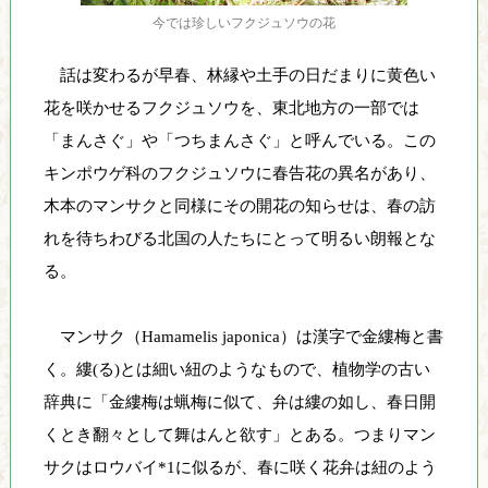
し
今では珍しいフクジュソウの花
て
話は変わるが早春、林縁や土手の日だまりに黄色い
い
ま
花を咲かせるフクジュソウを、東北地方の一部では
す
「まんさぐ」や「つちまんさぐ」と呼んでいる。この
キンポウゲ科のフクジュソウに春告花の異名があり、
木本のマンサクと同様にその開花の知らせは、春の訪
れを待ちわびる北国の人たちにとって明るい朗報とな
る。
マンサク（Hamamelis japonica）は漢字で金縷梅と書
く。縷(る)とは細い紐のようなもので、植物学の古い
辞典に「金縷梅は蝋梅に似て、弁は縷の如し、春日開
くとき翻々として舞はんと欲す」とある。つまりマン
サクはロウバイ*1に似るが、春に咲く花弁は紐のよう