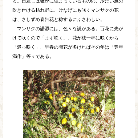
る。日差しは確かに強まっているものの、冷たい風の
自
吹き付ける枯れ野に、けなげにも咲くマンサクの花
然
と
は、さしずめ春告花と称するにふさわしい。
人
マンサクの語源には、色々な説がある。百花に先が
間
けて咲くので「まず咲く」、花が枝一杯に咲くから
が
「満っ咲く」、早春の開花が多ければその年は「豊年
共
生
満作」等々である。
で
き
る
環
境
の
創
造
を
目
指