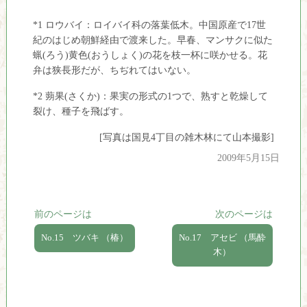
*1 ロウバイ：ロイバイ科の落葉低木。中国原産で17世
紀のはじめ朝鮮経由で渡来した。早春、マンサクに似た
蝋(ろう)黄色(おうしょく)の花を枝一杯に咲かせる。花
弁は狭長形だが、ちぢれてはいない。
*2 蒴果(さくか)：果実の形式の1つで、熟すと乾燥して
裂け、種子を飛ばす。
[写真は国見4丁目の雑木林にて山本撮影]
2009年5月15日
前のページは
次のページは
No.15 ツバキ （椿）
No.17 アセビ （馬酔
木）