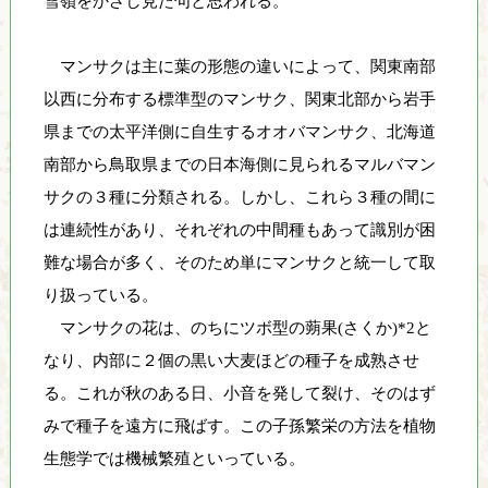
雪嶺をかざし見た句と思われる。
マンサクは主に葉の形態の違いによって、関東南部
以西に分布する標準型のマンサク、関東北部から岩手
県までの太平洋側に自生するオオバマンサク、北海道
南部から鳥取県までの日本海側に見られるマルバマン
サクの３種に分類される。しかし、これら３種の間に
は連続性があり、それぞれの中間種もあって識別が困
難な場合が多く、そのため単にマンサクと統一して取
り扱っている。
マンサクの花は、のちにツボ型の蒴果(さくか)*2と
なり、内部に２個の黒い大麦ほどの種子を成熟させ
る。これが秋のある日、小音を発して裂け、そのはず
みで種子を遠方に飛ばす。この子孫繁栄の方法を植物
生態学では機械繁殖といっている。