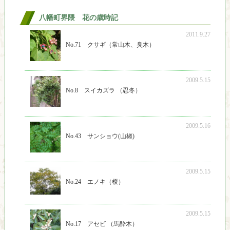
八幡町界隈 花の歳時記
2011.9.27
No.71 クサギ（常山木、臭木）
2009.5.15
No.8 スイカズラ （忍冬）
2009.5.16
No.43 サンショウ(山椒)
2009.5.15
No.24 エノキ（榎）
2009.5.15
No.17 アセビ （馬酔木）