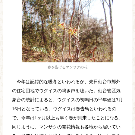
り
、
そ
の
保
全
と
利
用
の
春を告げるマンサクの花
調
和
今年は記録的な暖冬といわれるが、先日仙台市郊外
を
の住宅団地でウグイスの鳴き声を聴いた。仙台管区気
図
象台の統計によると、ウグイスの初鳴日の平年値は3月
り
16日となっている。ウグイスは春告鳥といわれるの
な
が
で、今年は1ヶ月以上も早く春が到来したことになる。
ら
同じように、マンサクの開花情報も各地から届いてい
、