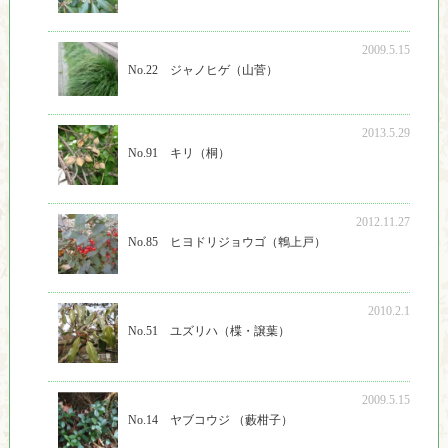
2009.5.15
No.22 ジャノヒゲ（山菅）
2013.5.29
No.91 キリ（桐）
2012.11.27
No.85 ヒヨドリジョウゴ（鵯上戸）
2010.2.1
No.51 ユズリハ（楪・譲葉）
2009.5.15
No.14 ヤブコウジ （藪柑子）