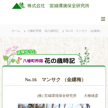
コ
ン
テ
ン
株
美
ツ
式
し
ホーム
八幡町界隈 花の歳時記
No.16 マンサク （金縷梅）
へ
会
く
ス
社
豊
キ
か
ッ
宮
な
城
プ
ふ
環
る
境
さ
保
と
No.16 マンサク （金縷梅）
全
の
研
自
究
然
(株) 宮城環境保全研究所 大柳雄彦
所
を
守