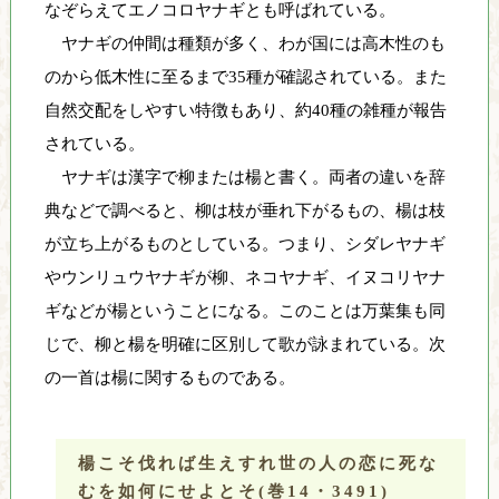
なぞらえてエノコロヤナギとも呼ばれている。
し
ヤナギの仲間は種類が多く、わが国には高木性のも
て
のから低木性に至るまで35種が確認されている。また
い
ま
自然交配をしやすい特徴もあり、約40種の雑種が報告
す
されている。
ヤナギは漢字で柳または楊と書く。両者の違いを辞
典などで調べると、柳は枝が垂れ下がるもの、楊は枝
が立ち上がるものとしている。つまり、シダレヤナギ
やウンリュウヤナギが柳、ネコヤナギ、イヌコリヤナ
ギなどが楊ということになる。このことは万葉集も同
じで、柳と楊を明確に区別して歌が詠まれている。次
の一首は楊に関するものである。
楊こそ伐れば生えすれ世の人の恋に死な
むを如何にせよとそ
(巻14・3491)