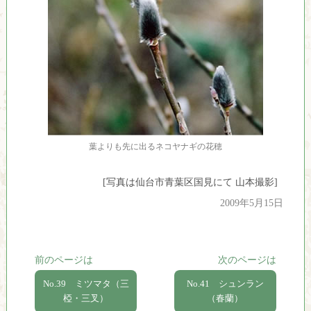
葉よりも先に出るネコヤナギの花穂
[写真は仙台市青葉区国見にて 山本撮影]
2009年5月15日
前のページは
次のページは
No.39 ミツマタ（三
No.41 シュンラン
椏・三叉）
（春蘭）