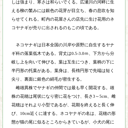
しは強まり、寒さは和らいでくる。広瀬川の河畔に生
自
える柳の繁みには銀色の花芽が目立ち、春の息吹を知
然
と
らせてくれる。町内の花屋さんの店先に生け花用のネ
人
コヤナギが売りに出されるのもこの頃である。
間
が
ネコヤナギは日本全国の川岸や原野に自生するヤナ
共
生
ギ科の落葉低木である。背丈は0.5‐3.0ｍ、下方から分
で
岐し上を向いて伸びる。葉は互生につき、葉柄の下に
き
半円形の托葉がある。葉身は、長楕円形で先端は短く
る
尖り、裏面に銀色の絹毛が密生する。
環
境
雌雄異株でヤナギの仲間では最も早く開花する。雄
の
株の花穂は尾状になり密に花をつけ、長さ3～5cm、雌
創
花穂はそれより小型であるが、花期を終えると長く伸
造
び、10cm近くに達する。ネコヤナギの名は、花穂の形
を
目
態が猫の尾に似るところからきているが、小犬の尾に
指