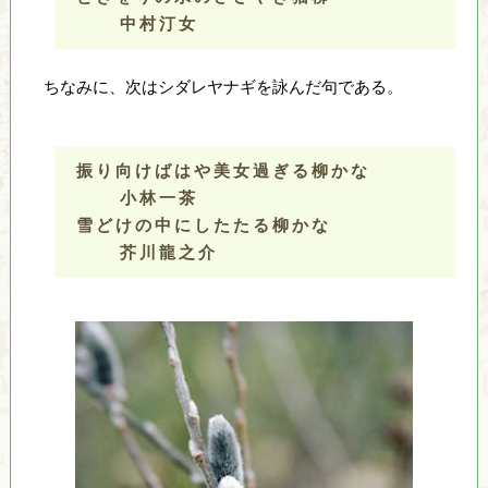
中村汀女
ちなみに、次はシダレヤナギを詠んだ句である。
振り向けばはや美女過ぎる柳かな
小林一茶
雪どけの中にしたたる柳かな
芥川龍之介