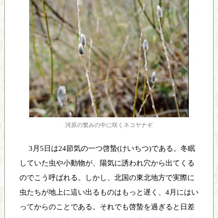
り
、
そ
の
保
全
と
利
用
の
調
河原の繁みの中に咲くネコヤナギ
和
を
3月5日は24節気の一つ啓蟄(けいちつ)である。冬眠
図
していた虫や小動物が、陽気に誘われ穴から出てくる
り
のでこう呼ばれる。しかし、北国の東北地方で実際に
な
が
虫たちが地上に這い出るものはもっと遅く、4月にはい
ら
ってからのことである。それでも啓蟄を過ぎると日差
、