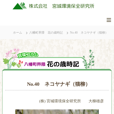
コ
ン
テ
ン
株
美
ツ
式
し
ホーム
八幡町界隈 花の歳時記
No.40 ネコヤナギ（猫柳）
へ
会
く
ス
社
豊
キ
か
ッ
宮
な
城
プ
ふ
環
る
境
さ
保
と
No.40 ネコヤナギ（猫柳）
全
の
研
自
究
然
(株) 宮城環境保全研究所 大柳雄彦
所
を
守