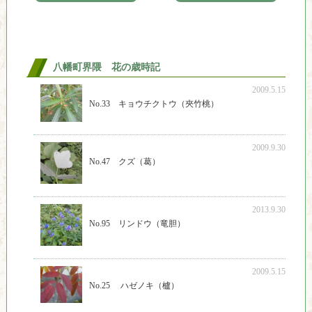
八幡町界隈 花の歳時記
2009.5.15
No.33 キョウチクトウ（夾竹桃）
2009.9.30
No.47 クズ（葛）
2013.9.30
No.95 リンドウ（竜胆）
2009.5.15
No.25 ハゼノキ（櫨）