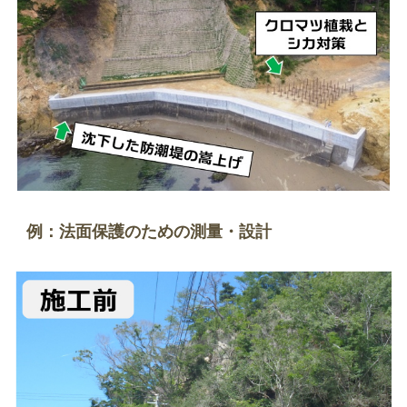
自
然
と
人
間
が
共
生
で
き
例：法面保護のための測量・設計
る
環
境
の
創
造
を
目
指