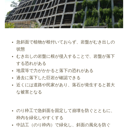
急斜面で植物が根付いておらず、岩盤がむき出しの
状態
むき出しの岩盤に根が侵入することで、岩盤が落下
する恐れがある
地震等で力がかかると落下の恐れがある
過去に落下した巨岩が確認できる
近くには道路や民家があり、落石が発生すると甚大
な被害となる
のり枠工で急斜面を固定して崩壊を防ぐとともに、
枠内を緑化しやすくする
中詰工（のり枠内）で緑化し、斜面の風化を防ぐ