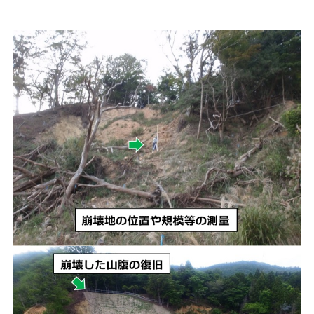
り
、
そ
の
保
全
と
利
用
の
調
和
を
図
り
な
が
ら
、