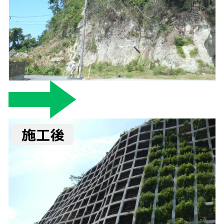
し
て
い
ま
す