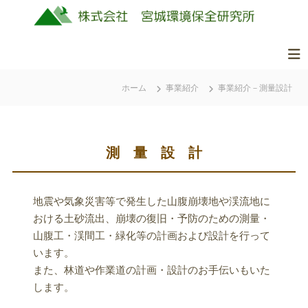
コ
ン
テ
ン
株
美
ツ
式
し
ホーム
事業紹介
事業紹介－測量設計
へ
会
く
ス
社
豊
キ
か
ッ
宮
な
測 量 設 計
城
プ
ふ
環
る
境
さ
地震や気象災害等で発生した山腹崩壊地や渓流地に
保
と
おける土砂流出、崩壊の復旧・予防のための測量・
全
の
山腹工・渓間工・緑化等の計画および設計を行って
研
自
います。
究
然
また、林道や作業道の計画・設計のお手伝いもいた
所
を
します。
守