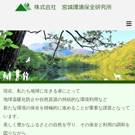
コ
ン
テ
ン
株
美
ツ
式
し
へ
会
く
ス
社
豊
キ
か
ッ
宮
な
城
プ
ふ
環
る
境
さ
現在、私たち地球に生きる者にとって
保
と
地球温暖化防止や自然資源の持続的な環境利用など
全
の
研
自
新たな環境の保全を積極的に進めることが重要な課題となって
究
然
います。
所
を
美しく豊かなふるさとの自然を守り、その保全と利用の調和を
守
図りながら