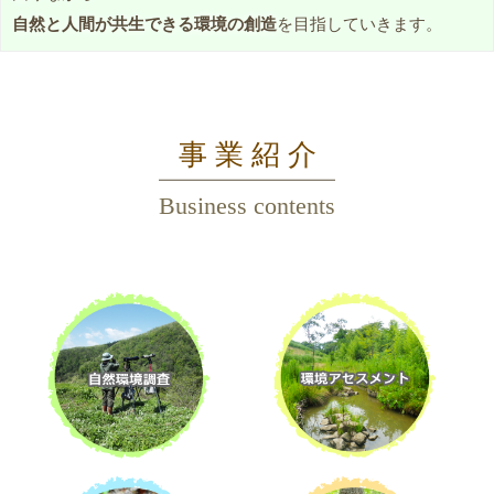
り
自然と人間が共生できる環境の創造
を目指していきます。
、
そ
の
保
全
事 業 紹 介
と
利
Business contents
用
の
調
和
を
図
り
な
が
ら
、