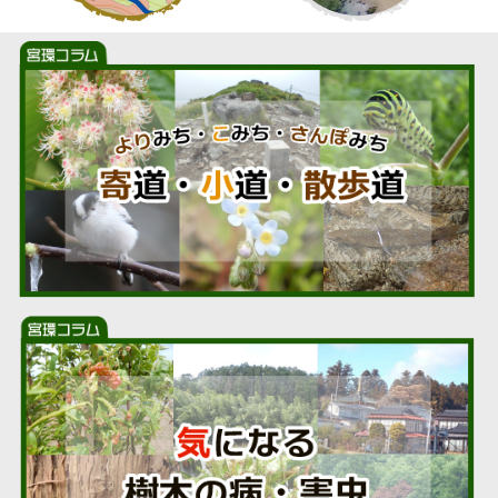
し
て
い
ま
す