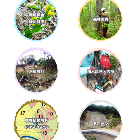
自
然
と
人
間
が
共
生
で
き
る
環
境
の
創
造
を
目
指