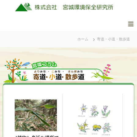
コ
ン
テ
ン
株
美
ツ
式
し
ホーム
寄道・小道・散歩道
へ
会
く
ス
社
豊
キ
か
ッ
宮
な
城
プ
ふ
環
る
境
さ
保
と
全
の
研
自
究
然
所
を
守