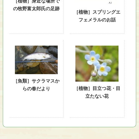
［植物］身近な場所で
り
の牧野富太郎氏の足跡
、
［植物］スプリングエ
そ
フェメラルのお話
の
保
全
と
利
用
の
調
［魚類］サクラマスか
和
［植物］目立つ花・目
らの春だより
を
立たない花
図
り
な
が
ら
、