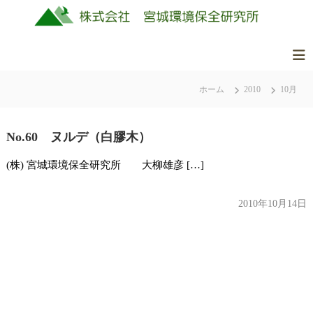
コ
ン
テ
ン
株
美
ツ
式
し
ホーム
2010
10月
へ
会
く
ス
社
豊
キ
か
No.60 ヌルデ（白膠木）
ッ
宮
な
城
プ
(株) 宮城環境保全研究所 大柳雄彦 […]
ふ
環
る
境
さ
2010年10月14日
保
と
全
の
研
自
究
然
所
を
守