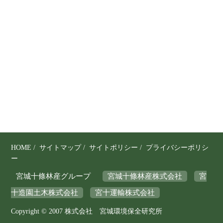
り
、
そ
の
保
全
と
利
用
の
調
和
を
HOME
/
サイトマップ
/
サイトポリシー
/
プライバシーポリシ
図
ー
り
宮城十條林産グループ
宮城十條林産株式会社
宮
な
十造園土木株式会社
宮十運輸株式会社
が
ら
Copyright © 2007 株式会社 宮城環境保全研究所
、