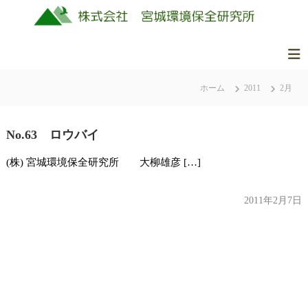
コ
ン
テ
ン
株
美
ツ
式
し
ホーム
2011
2月
へ
会
く
ス
社
豊
キ
か
No.63 ロウバイ
ッ
宮
な
城
プ
(株) 宮城環境保全研究所 大柳雄彦 […]
ふ
環
る
境
さ
2011年2月7日
保
と
全
の
研
自
究
然
所
を
守