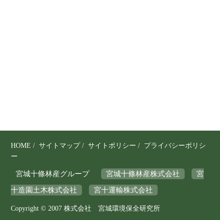
り
、
そ
の
保
全
と
利
用
の
調
和
を
HOME
/
サイトマップ
/
サイトポリシー
/
プライバシーポリシ
図
ー
り
宮城十條林産グループ
宮城十條林産株式会社
宮
な
十造園土木株式会社
宮十運輸株式会社
が
ら
Copyright © 2007 株式会社 宮城環境保全研究所
、