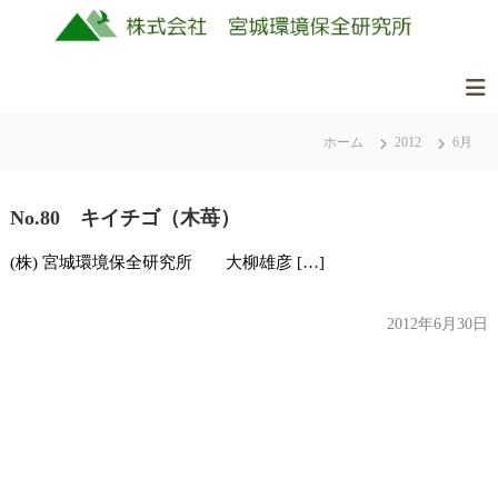
コ
ン
テ
ン
株
美
ツ
式
し
ホーム
2012
6月
へ
会
く
ス
社
豊
キ
か
No.80 キイチゴ（木苺）
ッ
宮
な
城
プ
(株) 宮城環境保全研究所 大柳雄彦 […]
ふ
環
る
境
さ
2012年6月30日
保
と
全
の
研
自
究
然
所
を
守