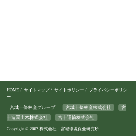
り
、
そ
の
保
全
と
利
用
の
調
和
を
HOME
/
サイトマップ
/
サイトポリシー
/
プライバシーポリシ
図
ー
り
宮城十條林産グループ
宮城十條林産株式会社
宮
な
十造園土木株式会社
宮十運輸株式会社
が
ら
Copyright © 2007 株式会社 宮城環境保全研究所
、