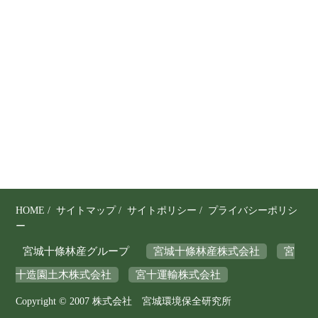
り
、
そ
の
保
全
と
利
用
の
調
和
を
HOME
/
サイトマップ
/
サイトポリシー
/
プライバシーポリシ
図
ー
り
宮城十條林産グループ
宮城十條林産株式会社
宮
な
十造園土木株式会社
宮十運輸株式会社
が
ら
Copyright © 2007 株式会社 宮城環境保全研究所
、