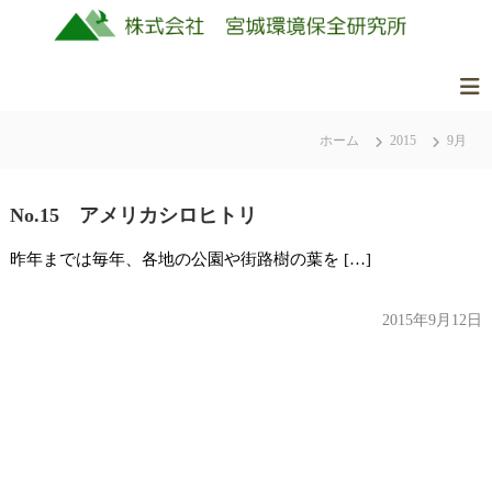
コ
ン
テ
ン
株
美
ツ
式
し
ホーム
2015
9月
へ
会
く
ス
社
豊
キ
か
No.15 アメリカシロヒトリ
ッ
宮
な
城
プ
昨年までは毎年、各地の公園や街路樹の葉を […]
ふ
環
る
境
さ
2015年9月12日
保
と
全
の
研
自
究
然
所
を
守