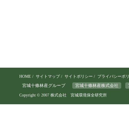
を
守
り
、
そ
の
保
全
と
HOME
/
サイトマップ
/
サイトポリシー
/
プライバシーポ
利
宮城十條林産グループ
宮城十條林産株式会社
用
Copyright © 2007 株式会社 宮城環境保全研究所
の
調
和
を