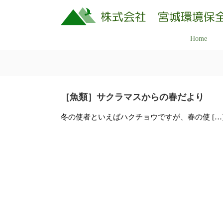
コ
ン
テ
株
Home
美
ン
式
し
ツ
会
へ
く
社
ス
豊
キ
宮
［魚類］サクラマスからの春だより
か
ッ
城
な
冬の使者といえばハクチョウですが、春の使 […
プ
環
ふ
境
保
る
全
さ
研
と
究
の
所
自
然