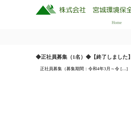
コ
ン
テ
株
Home
美
ン
式
し
ツ
会
へ
く
社
ス
豊
キ
宮
◆正社員募集（1名）◆【終了しました
か
ッ
城
な
正社員募集（募集期間：令和4年3月～令 […]
プ
環
ふ
境
保
る
全
さ
研
と
究
の
所
自
然