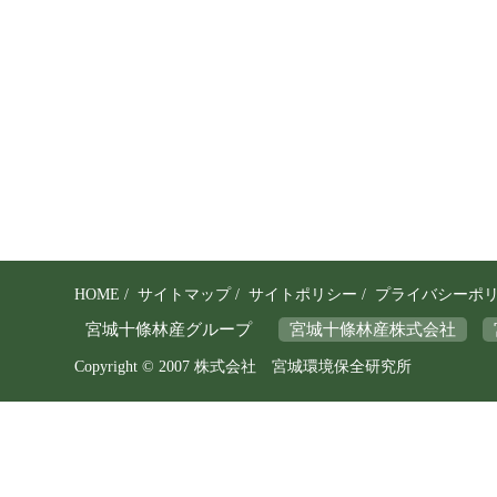
を
守
り
、
そ
の
保
全
と
HOME
/
サイトマップ
/
サイトポリシー
/
プライバシーポ
利
宮城十條林産グループ
宮城十條林産株式会社
用
Copyright © 2007 株式会社 宮城環境保全研究所
の
調
和
を