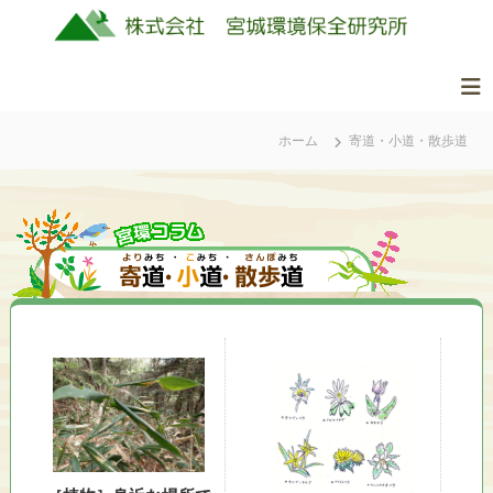
コ
ン
テ
ン
株
美
ツ
式
し
ホーム
寄道・小道・散歩道
へ
会
く
ス
社
豊
キ
か
ッ
宮
な
城
プ
ふ
環
る
境
さ
保
と
全
の
研
自
究
然
所
を
守