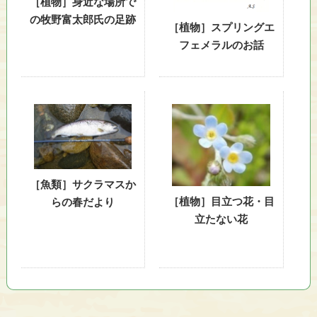
［植物］身近な場所で
り
の牧野富太郎氏の足跡
、
［植物］スプリングエ
そ
フェメラルのお話
の
保
全
と
利
用
の
調
［魚類］サクラマスか
和
［植物］目立つ花・目
らの春だより
を
立たない花
図
り
な
が
ら
、