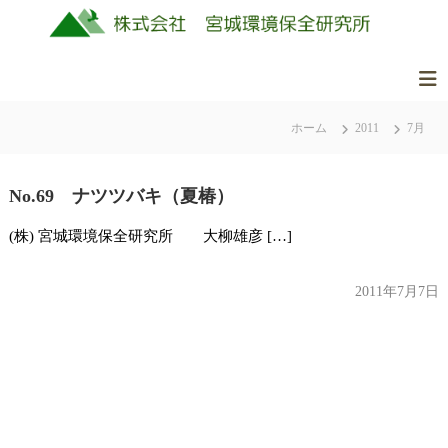
コ
ン
テ
ン
株
美
ツ
式
し
ホーム
2011
7月
へ
会
く
ス
社
豊
キ
か
No.69 ナツツバキ（夏椿）
ッ
宮
な
城
プ
(株) 宮城環境保全研究所 大柳雄彦 […]
ふ
環
る
境
さ
2011年7月7日
保
と
全
の
研
自
究
然
所
を
守