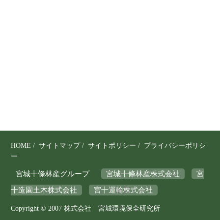
り
、
そ
の
保
全
と
利
用
の
調
和
を
HOME
/
サイトマップ
/
サイトポリシー
/
プライバシーポリシ
図
ー
り
宮城十條林産グループ
宮城十條林産株式会社
宮
な
十造園土木株式会社
宮十運輸株式会社
が
ら
Copyright © 2007 株式会社 宮城環境保全研究所
、