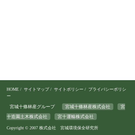
り
、
そ
の
保
全
と
利
用
の
調
和
を
HOME
/
サイトマップ
/
サイトポリシー
/
プライバシーポリシ
図
ー
り
宮城十條林産グループ
宮城十條林産株式会社
宮
な
十造園土木株式会社
宮十運輸株式会社
が
ら
Copyright © 2007 株式会社 宮城環境保全研究所
、