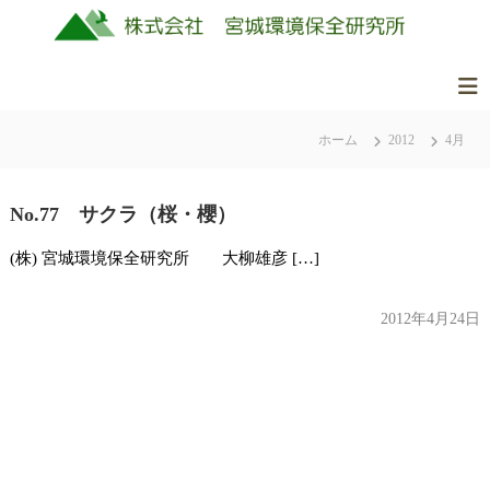
コ
ン
テ
ン
株
美
ツ
式
し
ホーム
2012
4月
へ
会
く
ス
社
豊
キ
か
No.77 サクラ（桜・櫻）
ッ
宮
な
城
プ
(株) 宮城環境保全研究所 大柳雄彦 […]
ふ
環
る
境
さ
2012年4月24日
保
と
全
の
研
自
究
然
所
を
守