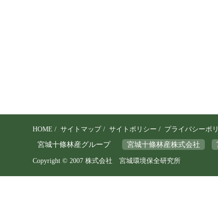
を
守
り
、
そ
の
保
全
と
HOME
/
サイトマップ
/
サイトポリシー
/
プライバシーポ
利
宮城十條林産グループ
宮城十條林産株式会社
用
Copyright © 2007 株式会社 宮城環境保全研究所
の
調
和
を