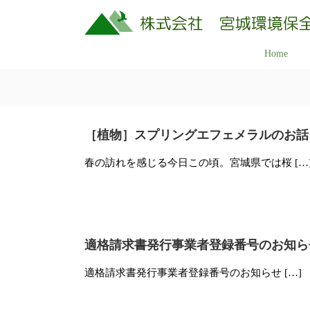
コ
ン
テ
株
Home
美
ン
式
し
ツ
会
へ
く
社
ス
豊
キ
宮
［植物］スプリングエフェメラルのお話
か
ッ
城
な
春の訪れを感じる今日この頃。宮城県では桜 […
プ
環
ふ
境
保
る
全
さ
研
と
適格請求書発行事業者登録番号のお知ら
究
の
所
適格請求書発行事業者登録番号のお知らせ […]
自
然