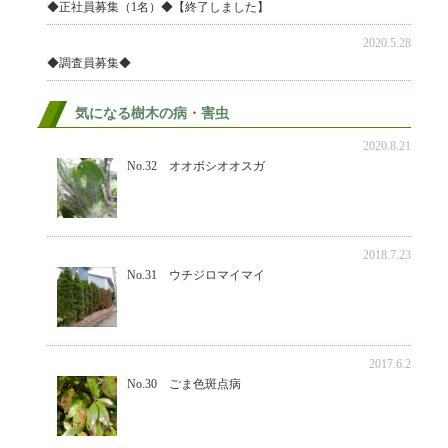
◆正社員募集（1名）◆【終了しました】
し
2020.5.28
て
◆調査員募集◆
い
ま
気になる樹木の病・害虫
す
2020.8.21
No.32 オオボシオオスガ
2018.7.23
No.31 ウチジロマイマイ
2017.6.2
No.30 ごま色斑点病