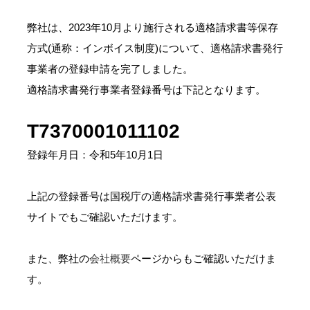
り
、
弊社は、2023年10月より施行される適格請求書等保存
そ
方式(通称：インボイス制度)について、適格請求書発行
の
事業者の登録申請を完了しました。
保
全
適格請求書発行事業者登録番号は下記となります。
と
利
T7370001011102
用
の
登録年月日：令和5年10月1日
調
和
上記の登録番号は国税庁の適格請求書発行事業者公表
を
サイトでもご確認いただけます。
図
り
な
また、弊社の
会社概要
ページからもご確認いただけま
が
す。
ら
、