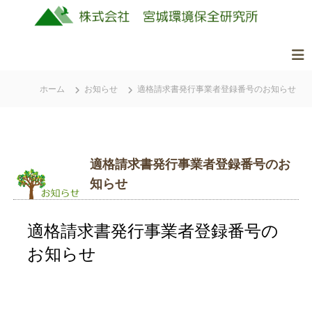
コ
ン
テ
ン
株
美
ツ
式
し
ホーム
お知らせ
適格請求書発行事業者登録番号のお知らせ
へ
会
く
ス
社
豊
キ
か
ッ
宮
な
適格請求書発行事業者登録番号のお
城
プ
ふ
環
る
知らせ
境
さ
保
と
適格請求書発行事業者登録番号の
全
の
研
自
お知らせ
究
然
所
を
守