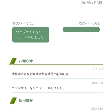
2023年4月3日
自
然
と
人
前のページは
次のページは
間
ウェブサイトをリニ
が
ューアルしました
共
生
で
き
お知らせ
る
2023.4.3
環
適格請求書発行事業者登録番号のお知らせ
境
の
2019.1.28
創
ウェブサイトをリニューアルしました
造
を
採用情報
目
2022.3.10
指