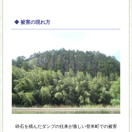
し
て
い
◆ 被害の現れ方
ま
す
砕石を積んだダンプの往来が激しい登米町での被害