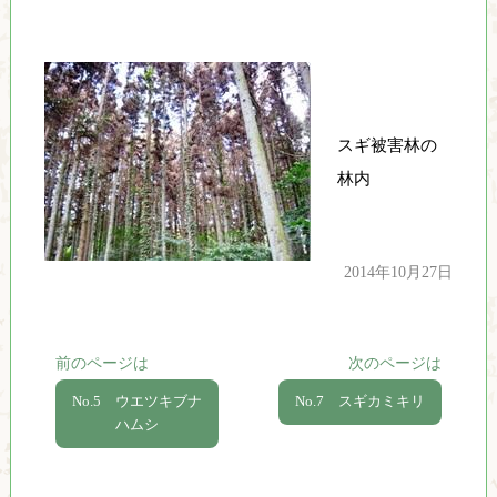
スギ被害林の
林内
2014年10月27日
前のページは
次のページは
No.5 ウエツキブナ
No.7 スギカミキリ
ハムシ