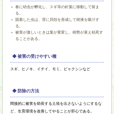
自
春に幼虫が孵化し、スギ等の針葉に移動して留ま
然
る。
と
固着した虫は、背に貝殻を形成して樹液を吸汁す
人
る。
間
被害が激しいときは葉が黄変し、樹勢が衰え枯死す
が
ることがある。
共
生
で
◆ 被害の受けやすい種
き
る
スギ、ヒノキ、イチイ、モミ、ビャクシンなど
環
境
の
創
◆ 防除の方法
造
を
間接的に被害を助長する土埃を出さないようにするな
目
ど、生育環境を改善してやることが肝心である。
指