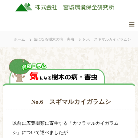
コ
ン
テ
ン
株
美
ツ
式
し
ホーム
気になる樹木の病・害虫
No.6 スギマルカイガラムシ
へ
会
く
ス
社
豊
キ
か
ッ
宮
な
城
プ
ふ
環
る
境
さ
保
と
No.6 スギマルカイガラムシ
全
の
研
自
究
然
以前に広葉樹類に寄生する「カツラマルカイガラム
所
を
守
シ」について述べましたが、