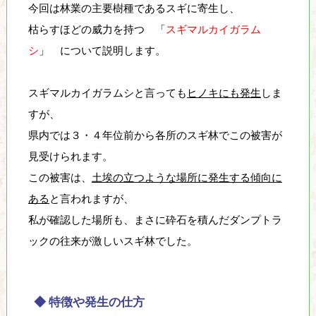
り
今回は林業の主要樹種であるスギに寄生し、
、
枯らすほどの威力を持つ 「
スギマルカイガラム
そ
シ
」 について説明します。
の
保
全
スギマルカイガラムシと言っても
ヒノキにも発生
しま
と
すが、
利
県内では３・４年位前から各所のスギ林でこの被害が
用
の
見受けられます。
調
この被害は、
土埃の立つような場所に発生する傾向に
和
ある
と言われますが、
を
私が確認した場所も、まさに砕石を積んだダンプトラ
図
り
ックの往来が激しいスギ林でした。
な
が
ら
◆ 特徴や発生の仕方
、