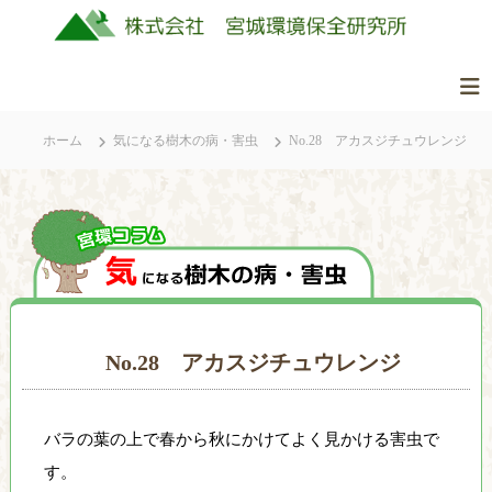
コ
ン
テ
ン
株
美
ツ
式
し
ホーム
気になる樹木の病・害虫
No.28 アカスジチュウレンジ
へ
会
く
ス
社
豊
キ
か
ッ
宮
な
城
プ
ふ
環
る
境
さ
保
と
No.28 アカスジチュウレンジ
全
の
研
自
究
然
バラの葉の上で春から秋にかけてよく見かける害虫で
所
を
守
す。