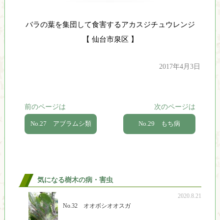
バラの葉を集団して食害するアカスジチュウレンジ
【 仙台市泉区 】
2017年4月3日
前のページは
次のページは
No.27 アブラムシ類
No.29 もち病
気になる樹木の病・害虫
2020.8.21
No.32 オオボシオオスガ