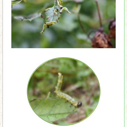
し
て
い
ま
す