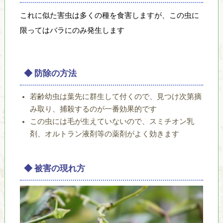
自
これに似た害虫は多くの種を食害しますが、この虫に
然
限ってはバラにのみ発生します
と
人
間
が
◆ 防除の方法
共
生
若齢幼虫は葉先に群生して付くので、見つけ次第摘
で
み取り、捕殺するのが一番効果的です
き
この虫には毛が生えていないので、スミチオン乳
る
剤、オルトラン液剤等の薬剤がよく効きます
環
境
の
◆ 被害の現れ方
創
造
を
目
指