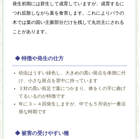
り
発生初期には群生して成育していますが、成育するに
、
つれ拡散しながら葉を食害します。これによりバラの
そ
木では葉の固い主脈部分だけを残して丸坊主にされる
の
保
ことがあります。
全
と
利
◆ 特徴や発生の仕方
用
の
幼虫はうすい緑色し、大きめの黒い斑点を体側に付
調
け、小さな斑点を背中に持っています
和
３対の黒い前足で葉につかまり、体をくの字に曲げ
を
てるいるのが特徴です
図
年に３～４回発生しますが、中でも５月頃が一番活
り
発な時期です
な
が
ら
◆ 被害の受けやすい種
、