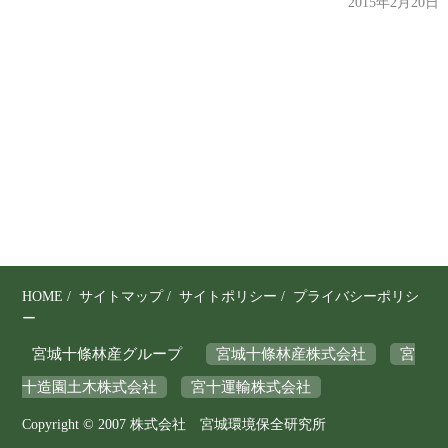
2015年2月20日
り
、
そ
の
保
全
と
利
用
の
調
和
を
HOME
/
サイトマップ
/
サイトポリシー
/
プライバシーポリシ
図
ー
り
宮城十條林産グループ
宮城十條林産株式会社
宮
な
十造園土木株式会社
宮十運輸株式会社
が
ら
Copyright © 2007 株式会社 宮城環境保全研究所
、