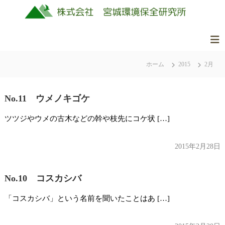
コ
ン
テ
ン
株
美
ツ
式
し
ホーム
2015
2月
へ
会
く
ス
社
豊
キ
か
No.11 ウメノキゴケ
ッ
宮
な
城
プ
ツツジやウメの古木などの幹や枝先にコケ状 […]
ふ
環
る
境
さ
2015年2月28日
保
と
全
の
No.10 コスカシバ
研
自
究
然
「コスカシバ」という名前を聞いたことはあ […]
所
を
守