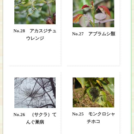
自
然
と
人
No.28 アカスジチュ
間
No.27 アブラムシ類
ウレンジ
が
共
生
で
き
る
環
境
の
創
造
No.25 モンクロシャ
No.26 （サクラ）て
を
チホコ
んぐ巣病
目
指