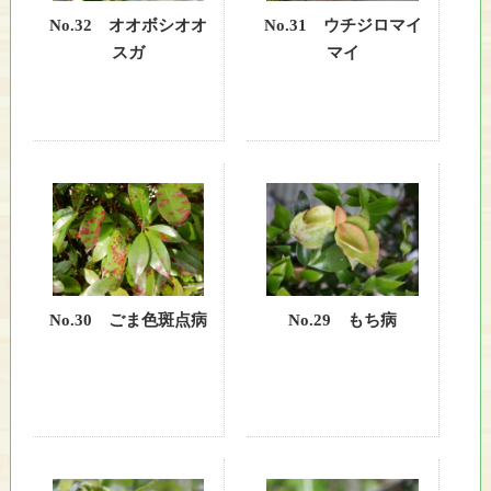
ー
り
シ
No.32 オオボシオオ
No.31 ウチジロマイ
、
ョ
スガ
マイ
そ
ン
の
保
全
と
利
用
の
調
和
No.30 ごま色斑点病
No.29 もち病
を
図
り
な
が
ら
、