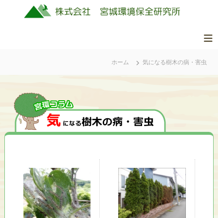
コ
ン
テ
ン
株
美
ツ
式
し
ホーム
気になる樹木の病・害虫
へ
会
く
ス
社
豊
キ
か
ッ
宮
な
城
プ
ふ
環
る
境
さ
保
と
投
全
の
稿
研
自
ナ
究
然
ビ
所
を
ゲ
守