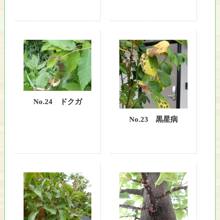
し
て
い
ま
す
No.24 ドクガ
No.23 黒星病