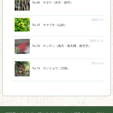
No.86 ヤダケ（矢竹・箭竹）
2009.5.15
No.19 ヤマブキ（山吹）
2009.12.11
No.50 ナンテン（南天・南天燭・南天竺）
2011.12.4
No.74 マンリョウ（万両）