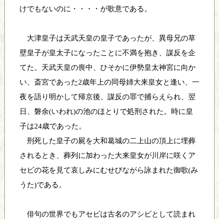
けでもないのに・・・・が歌意である。
大津皇子は天武天皇の皇子であったが、異母兄の草
壁皇子が皇太子になったことに不満を抱き、謀反を企
てた。天武天皇の喪中、ひそかに伊勢皇太神宮に向か
い、斎宮であった2歳年上の同母姉大来皇女と逢い、一
夜を語り明かして帰京後、謀反の罪で捕らえられ、翌
日、磐余(いわれ)の池のほとりで処刑された。時に皇
子は24歳であった。
刑死した皇子の屍を大和葛城の二上山の頂上に埋葬
されるとき、葬列に加わった大来皇女が川岸に咲くア
セビの花を見て哀しみにむせびながら詠まれた御歌(み
うた)である。
俳句の世界でもアセビは古名のアシビとして読まれ