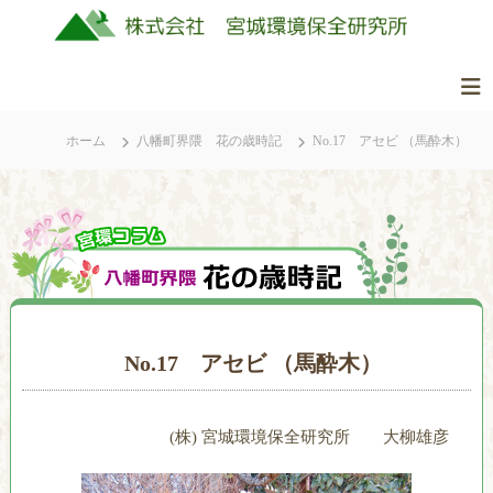
コ
ン
テ
ン
株
美
ツ
式
し
ホーム
八幡町界隈 花の歳時記
No.17 アセビ （馬酔木）
へ
会
く
ス
社
豊
キ
か
ッ
宮
な
城
プ
ふ
環
る
境
さ
保
と
No.17 アセビ （馬酔木）
全
の
研
自
究
然
(株) 宮城環境保全研究所 大柳雄彦
所
を
守