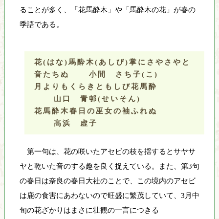
ることが多く、「花馬酔木」や「馬酔木の花」が春の
季語である。
花(はな)馬酔木(あしび)掌にさやさやと
音たちぬ
小間 さち子(こ)
月よりもくらきともしび花馬酔
山口 青邨(せいそん)
花馬酔木春日の巫女の袖ふれぬ
高浜 虚子
第一句は、花の咲いたアセビの枝を揺するとサヤサ
ヤと乾いた音のする趣を良く捉えている。また、第3句
の春日は奈良の春日大社のことで、この境内のアセビ
は鹿の食害にあわないので旺盛に繁茂していて、3月中
旬の花ざかりはまさに壮観の一言につきる