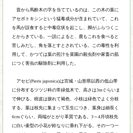
自
昔から馬酔木の字を当てているのは、この木の葉に
然
と
アセボトキシンという猛毒成分が含まれていて、これ
人
を馬が誤食すると中毒症状を起こし、脚がふらつくこ
間
とからきている。一説によると、鹿もこれを食べると
が
苦しみだし、角を落とすとされている。この毒性を利
共
生
用して、かつては葉の煎汁を菜園の殺虫剤や家畜の肌
で
につく害虫の駆除剤に利用した。
き
る
アセビ(Pieris japonica)は宮城・山形県以西の低山帯
環
境
に分布するツツジ科の常緑低木で、高さは3mぐらいま
の
で伸びる。樹皮は捩れて褐色、小枝は緑色でよく分枝
創
する。葉は枝先に集まって互生につき、葉身は細長く
造
6cmぐらい、両端がとがり革質である。3～4月頃枝先
を
目
に白い壷型の小花が鈴なりに垂れ下がる。その一つ一
指