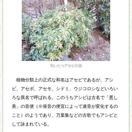
り
、
そ
の
保
全
と
利
用
の
匂いたつアセビの花
調
和
植物分類上の正式な和名はアセビであるが、アシ
を
ビ、アセボ、アセモ、シドミ、ウジコロシなどいろい
図
ろな異名で呼ばれる。このうちアシビは古名で「悪し
り
美」の音便（※発音の便宜によって連音が変化するの
な
が
こと）のようであり、万葉集などの古歌でもアシビと
ら
して詠まれている。
、