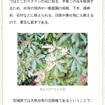
つはどこかスズランの花に似る。早春この花を観賞す
し
るため、社寺の境内や一般庭園の垣根、下木、根締
て
め、石付などに植えられる。日陰や痩せ地にも耐える
い
ま
ので、重宝な庭木である。
す
鈴なりのアセビの花
宮城県では天然分布の北限種であるということで、