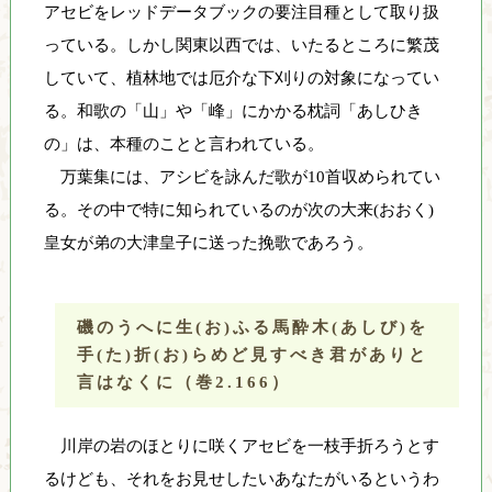
アセビをレッドデータブックの要注目種として取り扱
っている。しかし関東以西では、いたるところに繁茂
していて、植林地では厄介な下刈りの対象になってい
る。和歌の「山」や「峰」にかかる枕詞「あしひき
の」は、本種のことと言われている。
万葉集には、アシビを詠んだ歌が10首収められてい
る。その中で特に知られているのが次の大来(おおく)
皇女が弟の大津皇子に送った挽歌であろう。
磯のうへに生(お)ふる馬酔木(あしび)を
手(た)折(お)らめど見すべき君がありと
言はなくに（巻2.166）
川岸の岩のほとりに咲くアセビを一枝手折ろうとす
るけども、それをお見せしたいあなたがいるというわ