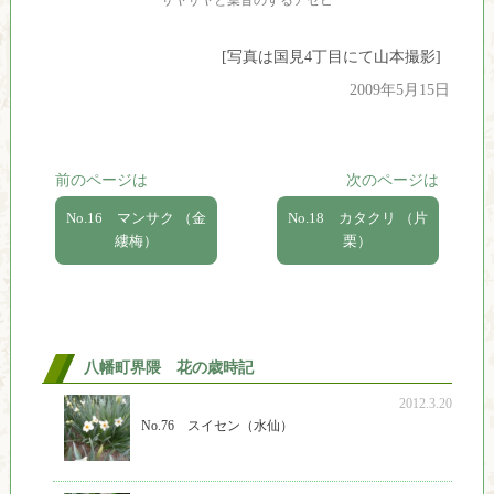
サヤサヤと葉音のするアセビ
[写真は国見4丁目にて山本撮影]
2009年5月15日
前のページは
次のページは
No.16 マンサク （金
No.18 カタクリ （片
縷梅）
栗）
八幡町界隈 花の歳時記
2012.3.20
No.76 スイセン（水仙）